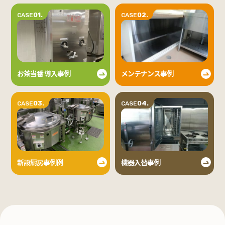
01.
02.
CASE
CASE
お茶当番 導入事例
メンテナンス事例
03.
04.
CASE
CASE
新設厨房事例例
機器入替事例