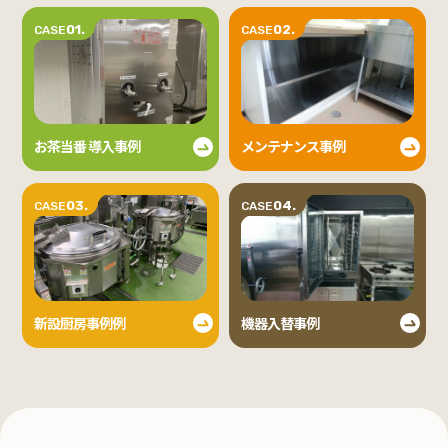
01.
02.
CASE
CASE
お茶当番 導入事例
メンテナンス事例
03.
04.
CASE
CASE
新設厨房事例例
機器入替事例