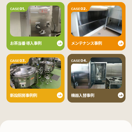
01.
02.
CASE
CASE
お茶当番 導入事例
メンテナンス事例
03.
04.
CASE
CASE
新設厨房事例例
機器入替事例