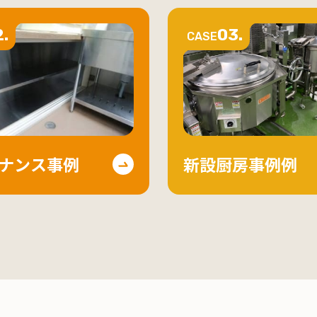
.
03.
CASE
ナンス事例
新設厨房事例例