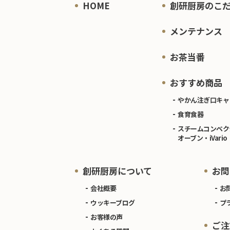
HOME
創研厨房のこ
メンテナンス
お茶当番
おすすめ商品
やかん注ぎ口キャ
食育食器
スチームコンベク
オーブン・iVario
創研厨房について
お問
会社概要
お
ウッキーブログ
プ
お客様の声
ご注