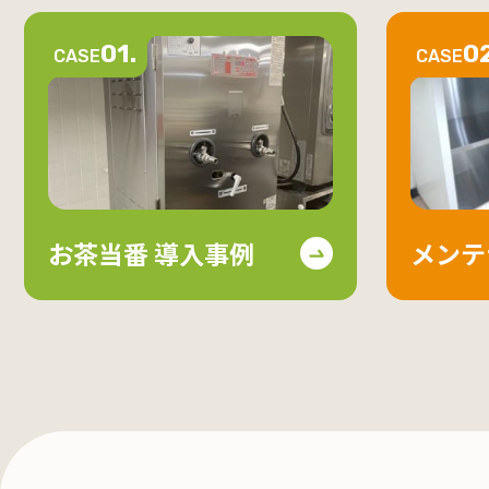
01.
02
CASE
CASE
お茶当番 導入事例
メンテ