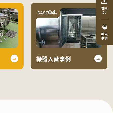
資料
04.
DL
CASE
導入
事例
機器入替事例