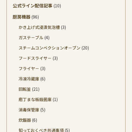
公式ライン配信記事
(10)
厨房機器
(96)
かき上げ式浸漬気泡槽
(3)
ガステ－ブル
(4)
スチ－ムコンベクションオ－ブン
(20)
フ－ドスライサ－
(3)
フライヤ－
(3)
冷凍冷蔵庫
(6)
回転釜
(21)
庖丁まな板殺菌庫
(1)
消毒保管庫
(5)
炊飯器
(6)
知っておくべき共通事項
(5)