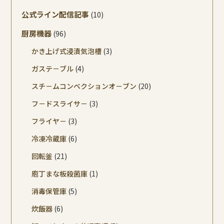
公式ライン配信記事
(10)
厨房機器
(96)
かき上げ式浸漬気泡槽
(3)
ガステ－ブル
(4)
スチ－ムコンベクションオ－ブン
(20)
フ－ドスライサ－
(3)
フライヤ－
(3)
冷凍冷蔵庫
(6)
回転釜
(21)
庖丁まな板殺菌庫
(1)
消毒保管庫
(5)
炊飯器
(6)