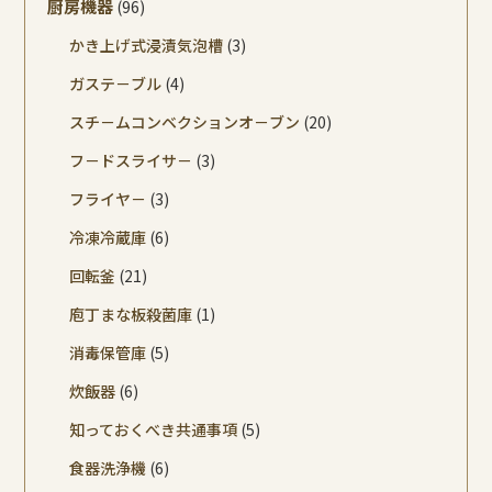
厨房機器
(96)
かき上げ式浸漬気泡槽
(3)
ガステ－ブル
(4)
スチ－ムコンベクションオ－ブン
(20)
フ－ドスライサ－
(3)
フライヤ－
(3)
冷凍冷蔵庫
(6)
回転釜
(21)
庖丁まな板殺菌庫
(1)
消毒保管庫
(5)
炊飯器
(6)
知っておくべき共通事項
(5)
食器洗浄機
(6)