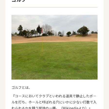
ゴルフとは、
『コ－スにおいてクラブといわれる道具で静止したボ－
ルを打ち、ホ－ルと呼ばれる穴にいかに少ない打数で入
れられるかを競う球技の一種。（Wikipediaより）』