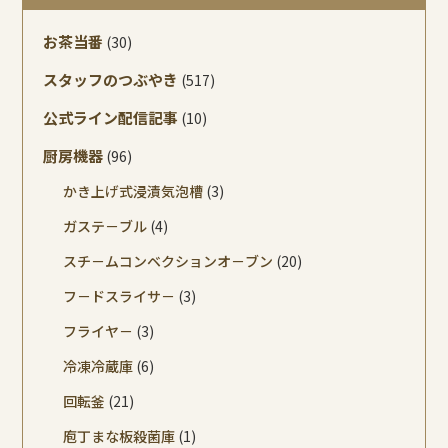
お茶当番
(30)
スタッフのつぶやき
(517)
公式ライン配信記事
(10)
厨房機器
(96)
かき上げ式浸漬気泡槽
(3)
ガステ－ブル
(4)
スチ－ムコンベクションオ－ブン
(20)
フ－ドスライサ－
(3)
フライヤ－
(3)
冷凍冷蔵庫
(6)
回転釜
(21)
庖丁まな板殺菌庫
(1)