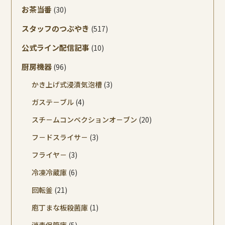
お茶当番
(30)
スタッフのつぶやき
(517)
公式ライン配信記事
(10)
厨房機器
(96)
かき上げ式浸漬気泡槽
(3)
ガステ－ブル
(4)
スチ－ムコンベクションオ－ブン
(20)
フ－ドスライサ－
(3)
フライヤ－
(3)
冷凍冷蔵庫
(6)
回転釜
(21)
庖丁まな板殺菌庫
(1)
消毒保管庫
(5)