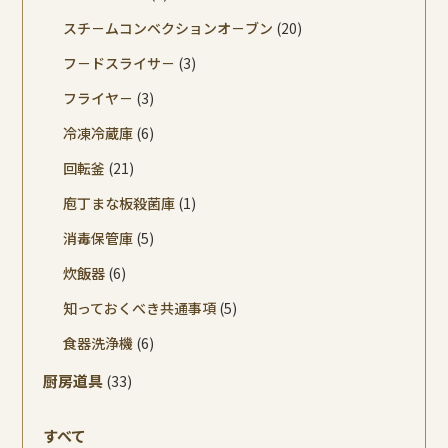
スチ－ムコンベクションオ－ブン
(20)
フ－ドスライサ－
(3)
フライヤ－
(3)
冷凍冷蔵庫
(6)
回転釜
(21)
庖丁まな板殺菌庫
(1)
消毒保管庫
(5)
炊飯器
(6)
知っておくべき共通事項
(5)
食器洗浄機
(6)
厨房道具
(33)
すべて