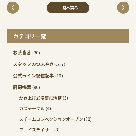
一覧へ戻る
カテゴリ一覧
お茶当番
(30)
スタッフのつぶやき
(517)
公式ライン配信記事
(10)
厨房機器
(96)
かき上げ式浸漬気泡槽
(3)
ガステ－ブル
(4)
スチ－ムコンベクションオ－ブン
(20)
フ－ドスライサ－
(3)