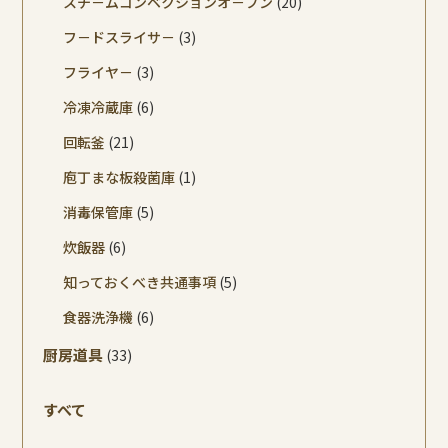
スチ－ムコンベクションオ－ブン
(20)
フ－ドスライサ－
(3)
フライヤ－
(3)
冷凍冷蔵庫
(6)
回転釜
(21)
庖丁まな板殺菌庫
(1)
消毒保管庫
(5)
炊飯器
(6)
知っておくべき共通事項
(5)
食器洗浄機
(6)
厨房道具
(33)
すべて