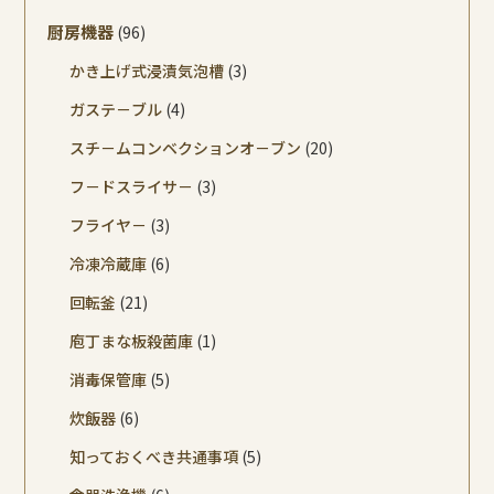
厨房機器
(96)
かき上げ式浸漬気泡槽
(3)
ガステ－ブル
(4)
スチ－ムコンベクションオ－ブン
(20)
フ－ドスライサ－
(3)
フライヤ－
(3)
冷凍冷蔵庫
(6)
回転釜
(21)
庖丁まな板殺菌庫
(1)
消毒保管庫
(5)
炊飯器
(6)
知っておくべき共通事項
(5)