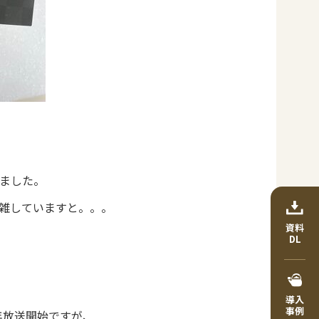
ました。
雑していますと。。。
資料
DL
導入
事例
年放送開始ですが、