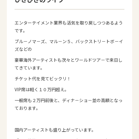
エンターテイメント業界も活気を取り戻しつつあるよう
です。
ブル－ノマ－ズ、マル－ン５、バックストリ－トボ－イ
ズなどの
豪華海外アーティストも次々とワールドツア－で来日し
てきています。
チケット代を見てビックリ！
VIP席は軽く１０万円超え。
一般席も２万円前後と、ディナ－ショ－並の高額となっ
ております。
国内アーティストも盛り上がっています。