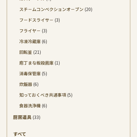
スチ－ムコンベクションオ－ブン
(20)
フ－ドスライサ－
(3)
フライヤ－
(3)
冷凍冷蔵庫
(6)
回転釜
(21)
庖丁まな板殺菌庫
(1)
消毒保管庫
(5)
炊飯器
(6)
知っておくべき共通事項
(5)
食器洗浄機
(6)
厨房道具
(33)
すべて