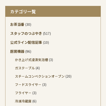
カテゴリ一覧
お茶当番
(30)
スタッフのつぶやき
(517)
公式ライン配信記事
(10)
厨房機器
(96)
かき上げ式浸漬気泡槽
(3)
ガステ－ブル
(4)
スチ－ムコンベクションオ－ブン
(20)
フ－ドスライサ－
(3)
フライヤ－
(3)
冷凍冷蔵庫
(6)