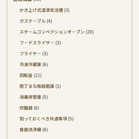
かき上げ式浸漬気泡槽
(3)
ガステ－ブル
(4)
スチ－ムコンベクションオ－ブン
(20)
フ－ドスライサ－
(3)
フライヤ－
(3)
冷凍冷蔵庫
(6)
回転釜
(21)
庖丁まな板殺菌庫
(1)
消毒保管庫
(5)
炊飯器
(6)
知っておくべき共通事項
(5)
食器洗浄機
(6)