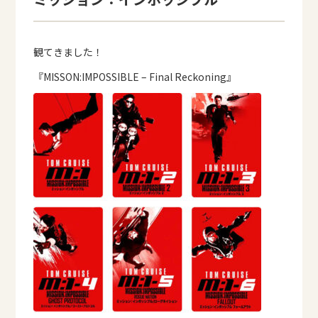
観てきました！
『MISSON:IMPOSSIBLE
– Final Reckoning
』