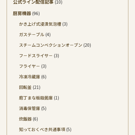
公式ライン配信記事
(10)
厨房機器
(96)
かき上げ式浸漬気泡槽
(3)
ガステ－ブル
(4)
スチ－ムコンベクションオ－ブン
(20)
フ－ドスライサ－
(3)
フライヤ－
(3)
冷凍冷蔵庫
(6)
回転釜
(21)
庖丁まな板殺菌庫
(1)
消毒保管庫
(5)
炊飯器
(6)
知っておくべき共通事項
(5)