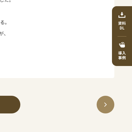
る。
資料
DL
が、
導入
事例