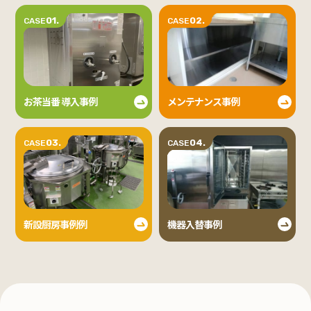
01.
02.
CASE
CASE
お茶当番 導入事例
メンテナンス事例
03.
04.
CASE
CASE
新設厨房事例例
機器入替事例