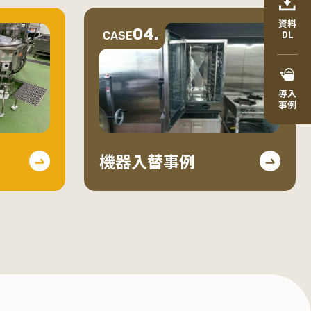
資料
04.
DL
CASE
導入
事例
機器入替事例