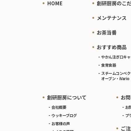
HOME
創研厨房のこ
メンテナンス
お茶当番
おすすめ商品
やかん注ぎ口キャ
食育食器
スチームコンベク
オーブン・iVario
創研厨房について
お問
会社概要
お
ウッキーブログ
プ
お客様の声
ご注