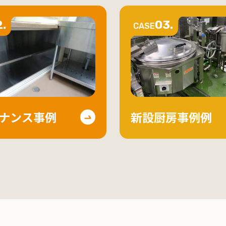
.
03.
CASE
ナンス事例
新設厨房事例例