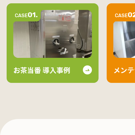
01.
02
CASE
CASE
お茶当番 導入事例
メンテ