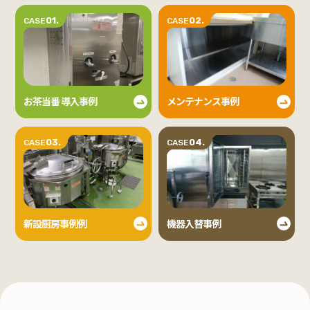
01.
02.
CASE
CASE
お茶当番 導入事例
メンテナンス事例
03.
04.
CASE
CASE
新設厨房事例例
機器入替事例