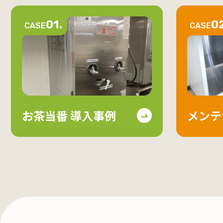
01.
02
CASE
CASE
お茶当番 導入事例
メンテ