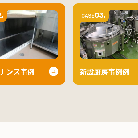
.
03.
CASE
ナンス事例
新設厨房事例例