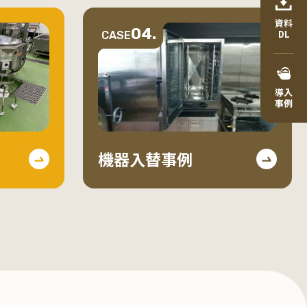
資料
04.
DL
CASE
導入
事例
機器入替事例