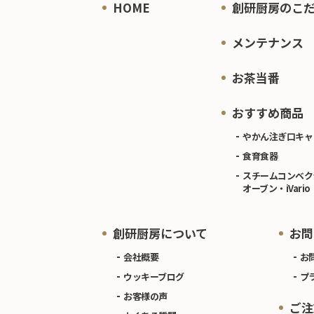
HOME
創研厨房のこ
メンテナンス
お茶当番
おすすめ商品
やかん注ぎ口キャ
食育食器
スチームコンベク
オーブン・iVario
創研厨房について
お問
会社概要
お
ウッキーブログ
プ
お客様の声
ご注