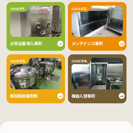
01.
02.
CASE
CASE
お茶当番 導入事例
メンテナンス事例
03.
04.
CASE
CASE
新設厨房事例例
機器入替事例