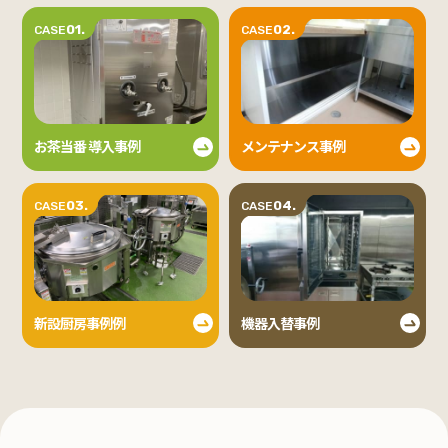
01.
02.
CASE
CASE
お茶当番 導入事例
メンテナンス事例
03.
04.
CASE
CASE
新設厨房事例例
機器入替事例