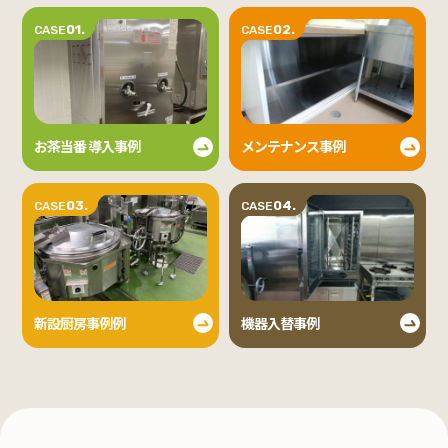
01.
02.
CASE
CASE
お茶当番 導入事例
メンテナンス事例
03.
04.
CASE
CASE
新設厨房事例例
機器入替事例