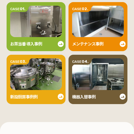
01.
02.
CASE
CASE
お茶当番 導入事例
メンテナンス事例
03.
04.
CASE
CASE
新設厨房事例例
機器入替事例