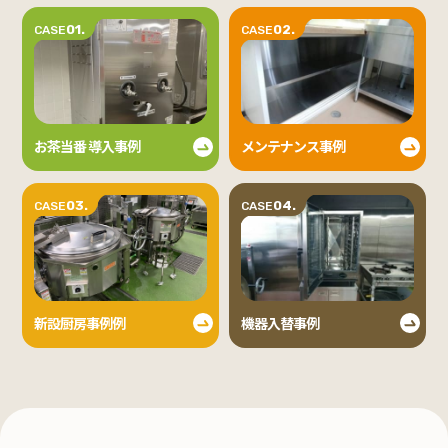
01.
02.
CASE
CASE
お茶当番 導入事例
メンテナンス事例
03.
04.
CASE
CASE
新設厨房事例例
機器入替事例