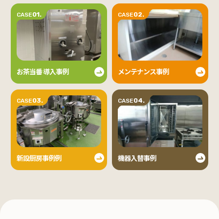
01.
02.
CASE
CASE
お茶当番 導入事例
メンテナンス事例
03.
04.
CASE
CASE
新設厨房事例例
機器入替事例