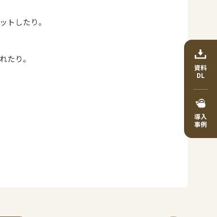
ットしたり。
れたり。
資料
DL
導入
事例