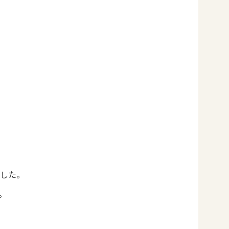
した。
。