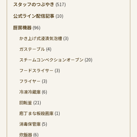
スタッフのつぶやき
(517)
公式ライン配信記事
(10)
厨房機器
(96)
かき上げ式浸漬気泡槽
(3)
ガステ－ブル
(4)
スチ－ムコンベクションオ－ブン
(20)
フ－ドスライサ－
(3)
フライヤ－
(3)
冷凍冷蔵庫
(6)
回転釜
(21)
庖丁まな板殺菌庫
(1)
消毒保管庫
(5)
炊飯器
(6)