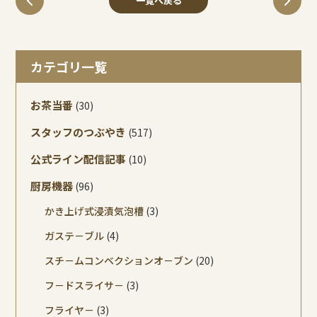
一覧へ戻る
カテゴリ一覧
お茶当番
(30)
スタッフのつぶやき
(517)
公式ライン配信記事
(10)
厨房機器
(96)
かき上げ式浸漬気泡槽
(3)
ガステ－ブル
(4)
スチ－ムコンベクションオ－ブン
(20)
フ－ドスライサ－
(3)
フライヤ－
(3)