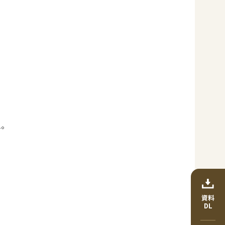
ム。
資料
DL