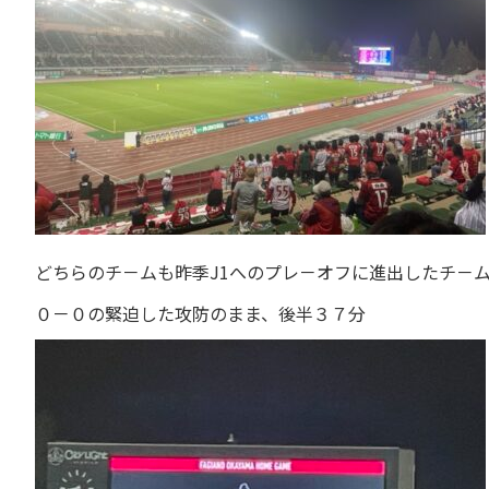
どちらのチ－ムも昨季J1へのプレ－オフに進出したチ－
０－０の緊迫した攻防のまま、後半３７分